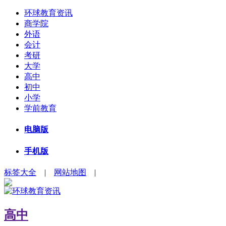
环球教育资讯
商学院
外语
会计
考研
大学
高中
初中
小学
学前教育
电脑版
手机版
标签大全
|
网站地图
|
高中