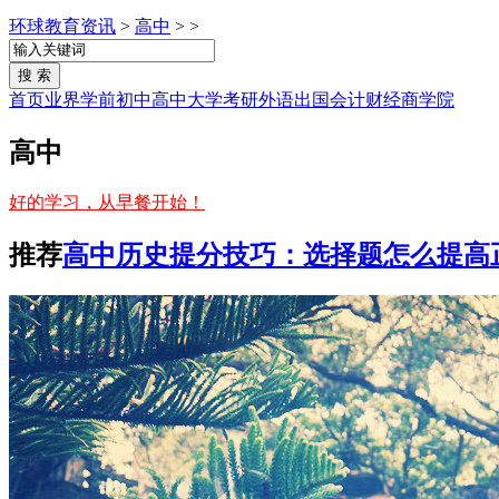
环球教育资讯
>
高中
> >
首页
业界
学前
初中
高中
大学
考研
外语
出国
会计
财经
商学院
高中
好的学习，从早餐开始！
推荐
高中历史提分技巧：选择题怎么提高