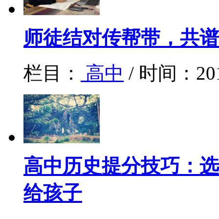
师徒结对传帮带，共谱
栏目：
高中
/ 时间：20
高中历史提分技巧：选
给孩子