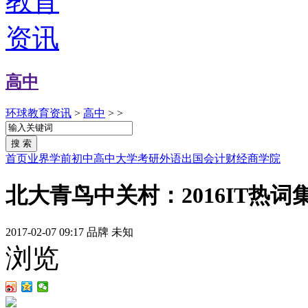
高中
环球教育资讯
>
高中
> >
首页
业界
学前
初中
高中
大学
考研
外语
出国
会计
财经
商学院
北大青鸟中关村：2016IT热
2017-02-07 09:17
品牌
未知
浏览