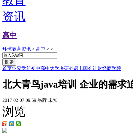
高中
环球教育资讯
>
高中
> >
首页
业界
学前
初中
高中
大学
考研
外语
出国
会计
财经
商学院
北大青鸟java培训 企业的需求
2017-02-07 09:59
品牌
未知
浏览